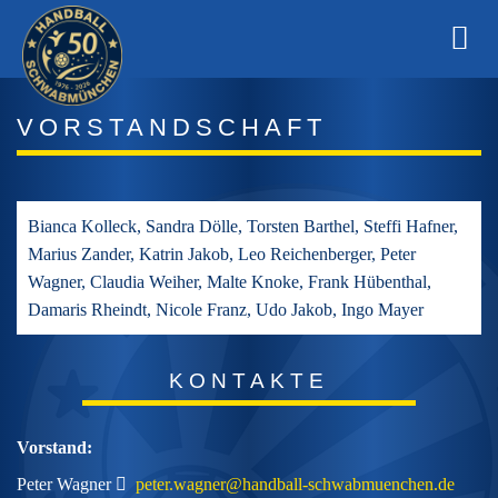
Zum
Inhalt
springen
VORSTANDSCHAFT
Bianca Kolleck, Sandra Dölle, Torsten Barthel, Steffi Hafner,
Marius Zander, Katrin Jakob, Leo Reichenberger, Peter
Wagner, Claudia Weiher, Malte Knoke, Frank Hübenthal,
Damaris Rheindt, Nicole Franz, Udo Jakob, Ingo Mayer
KONTAKTE
Vorstand:
Peter Wagner
peter.wagner@handball-schwabmuenchen.de